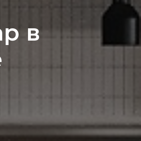
р в
е