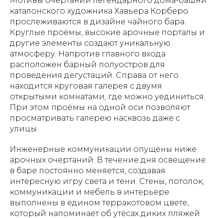
Мотивы очертаний легендарного дома-башни
каталонского художника Хавьера Корберо
прослеживаются в дизайне чайного бара.
Круглые проёмы, высокие арочные порталы и
другие элементы создают уникальную
атмосферу. Напротив главного входа
расположен барный полуостров для
проведения дегустаций. Справа от него
находится круговая галерея с двумя
открытыми комнатами, где можно уединиться.
При этом проёмы на одной оси позволяют
просматривать галерею насквозь даже с
улицы.
Инженерные коммуникации опущены ниже
арочных очертаний. В течение дня освещение
в баре постоянно меняется, создавая
интересную игру света и тени. Стены, потолок,
коммуникации и мебель в интерьере
выполнены в едином терракотовом цвете,
который напоминает об утёсах диких пляжей