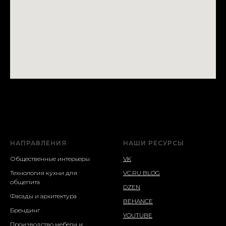
НАПРАВЛЕНИЯ
НАШИ РЕСУРСЫ
Общественные интерьеры
VK
Технология кухни для
VC.RU BLOG
общепита
DZEN
Фасады и архитектура
BEHANCE
Брендинг
YOUTUBE
Производство мебели и