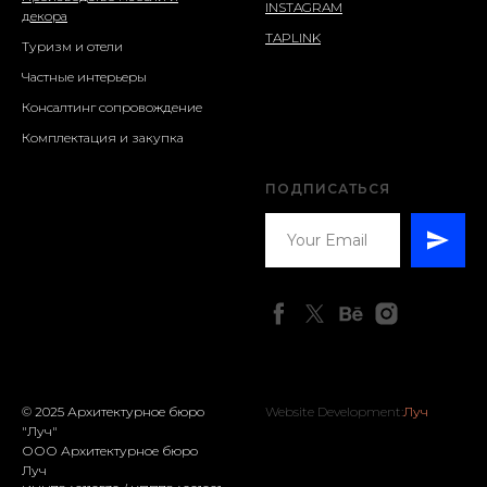
INSTAGRAM
декора
TAPLINK
Туризм и отели
Частные интерьеры
Консалтинг сопровождение
Комплектация и закупка
ПОДПИСАТЬСЯ
© 2025 Архитектурное бюро
Website Development:
Луч
"Луч"
ООО Архитектурное бюро
Луч