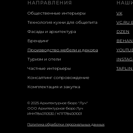
НАПРАВЛЕНИЯ
НАШИ
Общественные интерьеры
VK
Технология кухни для общепита
VC.RU 
Фасады и архитектура
DZEN
Брендинг
BEHAN
Производство мебели и декора
YOUTU
Туризм и отели
INSTA
Частные интерьеры
TAPLIN
Консалтинг сопровождение
Комплектация и закупка
© 2025 Архитектурное бюро "Луч"
ООО Архитектурное бюро Луч
ИНН7840110530 / КПП784001001
Политика обработки персональных данных