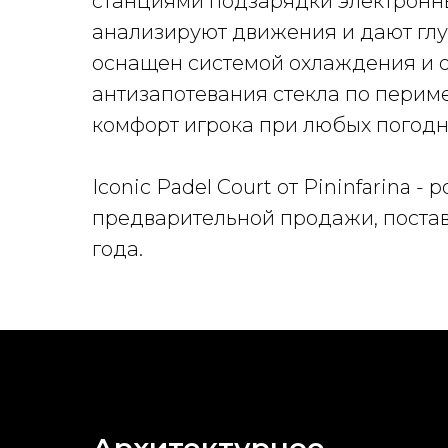
станциями подзарядки электронны
анализируют движения и дают глуб
оснащен системой охлаждения и о
антизапотевания стекла по перим
комфорт игрока при любых погодн
Iconic Padel Court от Pininfarina 
предварительной продажи, поставк
года.